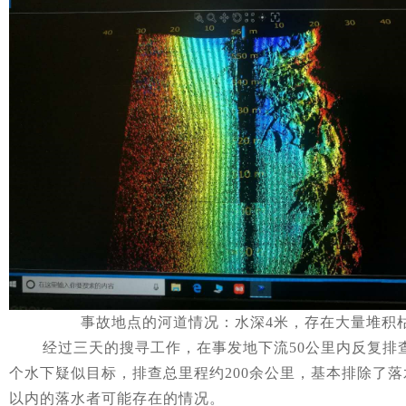
事故地点的河道情况：水深
4
米，存在大量堆积
经过三天的搜寻工作，在事发地下流
50
公里内反复排
个水下疑似目标，排查总里程约
200
余公里，基本排除了落
以内的落水者可能存在的情况。