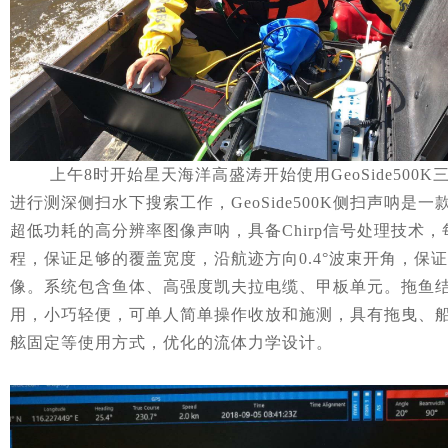
上午
8
时开始星天海洋高盛涛开始使用
GeoSide500K
进行测深侧扫水下搜索工作，
GeoSide500K
侧扫声呐是一
超低功耗的高分辨率图像声呐，具备
Chirp
信号处理技术，
程，保证足够的覆盖宽度，沿航迹方向
0.4
°波束开角，保
像。系统包含鱼体、高强度凯夫拉电缆、甲板单元。拖鱼
用，小巧轻便，可单人简单操作收放和施测，具有拖曳、
舷固定等使用方式，优化的流体力学设计。