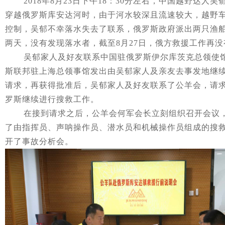
2018年
8
月
23
日下午
18
：
30
分左右，中国越野达人吴
穿越俄罗斯库安达河时，由于河水较深且流速较大，越野
控制，吴郁不幸落水失去了联系，俄罗斯政府派出两只渔
两天，没有发现落水者，截至
8
月
27
日，俄方救援工作再没
吴郁家人及好友联系中国驻俄罗斯伊尔库茨克总领使
斯联邦驻上海总领事馆发出由吴郁家人及亲友去事发地继
请求，再获得批准后，吴郁家人及好友联系了公羊会，请
罗斯继续进行搜救工作。
在接到请求之后，公羊会何军会长立刻组织召开会议
了由指挥员、声呐操作员、潜水员和机械操作员组成的搜
开了
事故分析会。